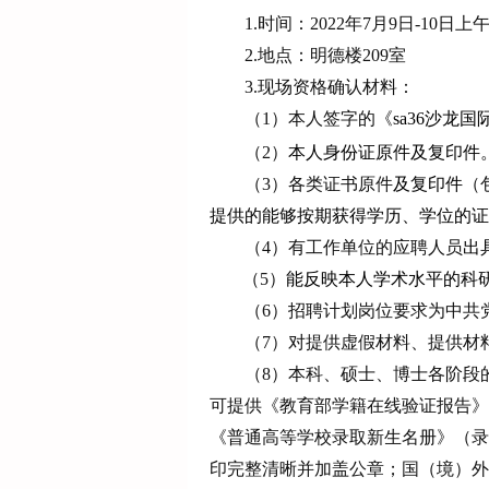
1.时间：
2022年
7
月
9日-10
日
上
2.地点：
明德楼
209室
3.现场资格确认材料：
（
1）本人签字的《
sa36沙龙国
（
2）
本人身份证原件及复印件
（
3）各类证书原件
及复印件
（
提供的能够按期获得学历、学位的证
（
4）有工作单位的应聘人员
出
（
5）
能反映本人学术水平的科
（
6）招聘计划岗位要求为中共
（
7）对提供虚假材料、提供材
（
8）本科、硕士、博士各阶段
可提供《教育部学籍在线验证报告》）、中国学位与
《普通高等学校录取新生名册》（录
印完整清晰并加盖公章；国（境）外