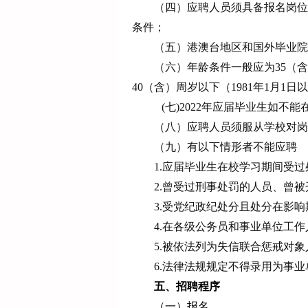
（四）应聘人员须具备报名岗位
条件；
（五）港澳台地区和国外毕业院
（六）年龄条件一般应为
35（
40（含）周岁以下（1981年1月1日
(七)2022年应届毕业生如不
（八）应聘人员须服从学校对岗
（九）
有以下情形者不能应聘
1.
应届毕业生
在校
学习
期间受过
2.曾受过刑事处罚的人员
、
曾被
3.受党纪政纪处分且处分在影
4
.在各级公务员和事业单位工
5
.被依法列为失信联合惩戒对象
6
.
法律法规规定不得录用为事业
五、招聘程序
（一）报名