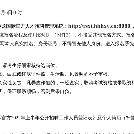
7
月
6
日
16时
http://
rsxt.
hhhxy.cn
:8080
6沙龙国际官方人才招聘管理系统：
系统报名流程及使用
说明》（附件
3）
，不接受其他报名方式。
报
写本人真实姓名、身份证号，不得冒充他人身份。
进入报名系统
，请考生仔细审核待选岗位。
底、白底或红底证件照，生活照、风景照的不予审核。
真实性负责，凡弄虚作假的，一经查实，取消考试资格或录取资
式，保证联系顺畅
，
否则后果自负。
际官方
2022年上半年公开招聘
工作
人员登记
表》
及个人简历
（扫
；