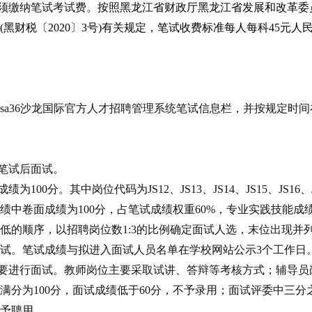
员须缴纳笔试考试费。
按照黑龙江省财政厅黑龙江省发展和改革委
(黑财税〔2
020
〕
3号)有关规定，笔试收费标准每人每科45元
sa36沙龙国际官方人才招聘管理系统笔试信息栏，并按规定时
笔试后面试
。
成绩
为
100分
。其中岗位代码为
JS12、JS13、JS1
4、JS15、JS1
绩中卷面成绩为
100分，
占笔试成绩权重
60%，专业实践技能成绩
低的顺序，以招聘岗位数
1:3的比例确定面试人选，末位出现并
面试。
笔试成绩与
拟进入面试人员名单在学校网站公示
3
个工作
日
要进行面试。教师岗位主要采取试讲、答辩等考核方式；辅导员
满分为
100分，面试成绩低于60分，不予录用；面试评委中三
不予
聘
用。