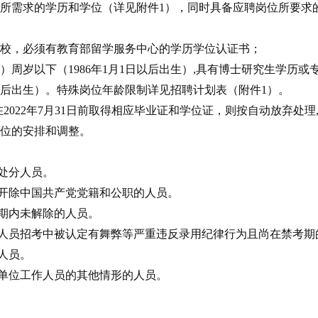
所需求的学历和学位（详见附件
1），同时具备应聘岗位所要求
校，必须有教育部留学服务中心的学历学位认证书；
含）周岁以下（1986年1月1日以后出生）,具有
博士研究生学历或
以后出生）
。
特殊岗位年龄限制详见招聘计划
表
（附件
1）。
能在2022年7月31日前取得相应毕业证和学位证，则按自动放弃处
位的安排和调整。
处分人员。
开除中国共产党党籍
和
公职的人员。
响期内未解除的人员。
作人员招考中被认定有舞弊等严重违反录用纪律行为且尚在禁考期
人员
。
单位工作人员的其他情形的人员。