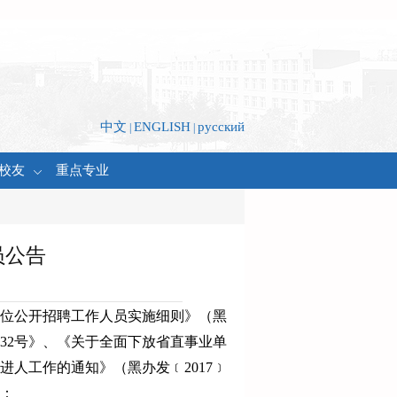
中文
ENGLISH
русский
|
|
校友
重点专业
员公告
单位公开招聘工作人员实施细则》（黑
32号》、《关于全面下放省直事业单
人进人工作的通知》（黑办发
﹝
2017
﹞
下：