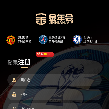
送
18
元
注册
登录